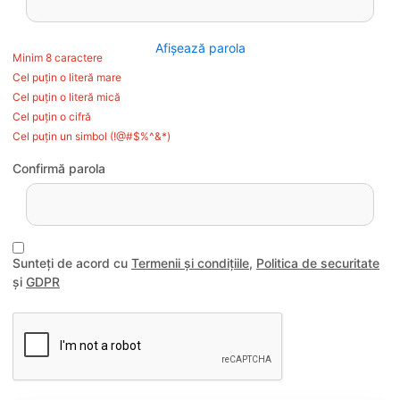
Afișează parola
Minim 8 caractere
Cel puțin o literă mare
Cel puțin o literă mică
Cel puțin o cifră
Cel puțin un simbol (!@#$%^&*)
Confirmă parola
Sunteți de acord cu
Termenii și condițiile
,
Politica de securitate
și
GDPR